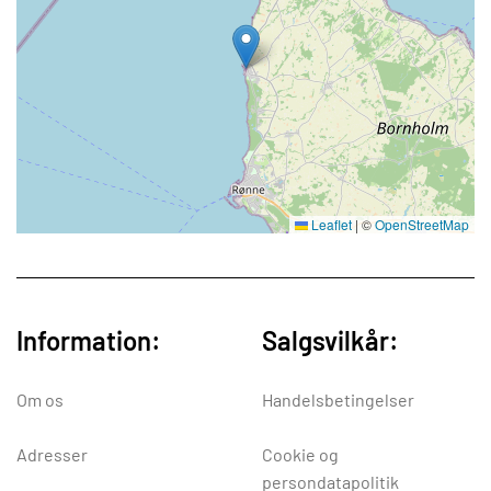
Leaflet
|
©
OpenStreetMap
Information:
Salgsvilkår:
Om os
Handelsbetingelser
Adresser
Cookie og
persondatapolitik