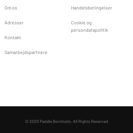
Om os
Handelsbetingelser
Adresser
Cookie og
persondatapolitik
Kontakt
Samarbejdspartnere
© 2020 Paddle Bornholm, All Rights Reserved