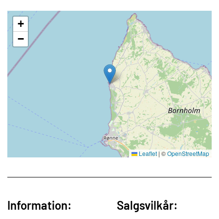
+
−
Leaflet
|
©
OpenStreetMap
Information:
Salgsvilkår: